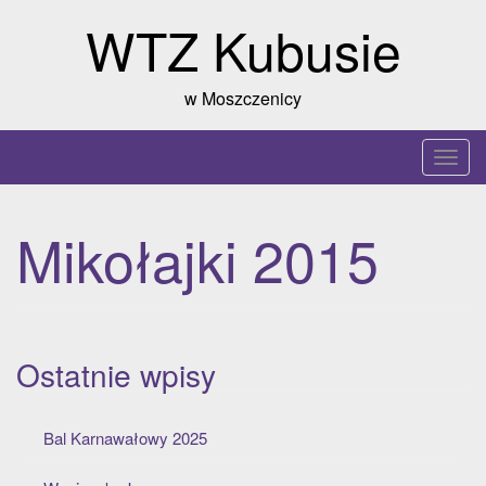
Skip
WTZ Kubusie
to
content
w Moszczenicy
T
o
g
Mikołajki 2015
g
l
e
n
a
Ostatnie wpisy
v
i
g
Bal Karnawałowy 2025
a