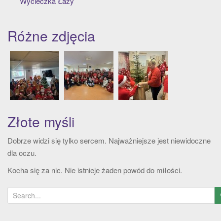
Wycieczka Łazy
t
i
o
Różne zdjęcia
n
Złote myśli
Dobrze widzi się tylko sercem. Najważniejsze jest niewidoczne
dla oczu.
Kocha się za nic. Nie istnieje żaden powód do miłości.
S
e
a