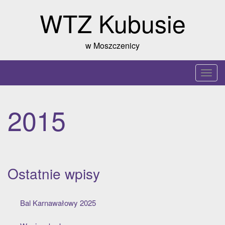
Skip
WTZ Kubusie
to
content
w Moszczenicy
T
o
g
2015
g
l
e
n
a
Ostatnie wpisy
v
i
g
Bal Karnawałowy 2025
a