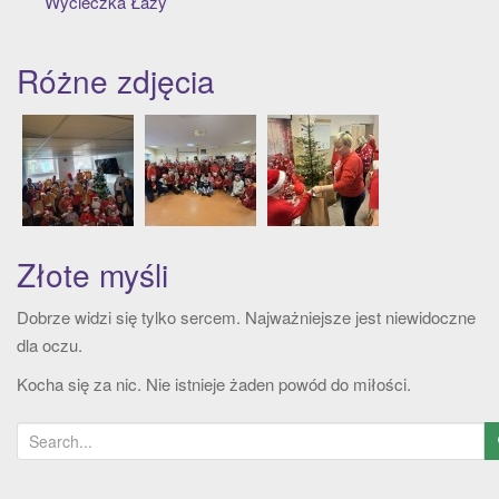
Wycieczka Łazy
t
i
o
Różne zdjęcia
n
Złote myśli
Dobrze widzi się tylko sercem. Najważniejsze jest niewidoczne
dla oczu.
Kocha się za nic. Nie istnieje żaden powód do miłości.
S
e
a