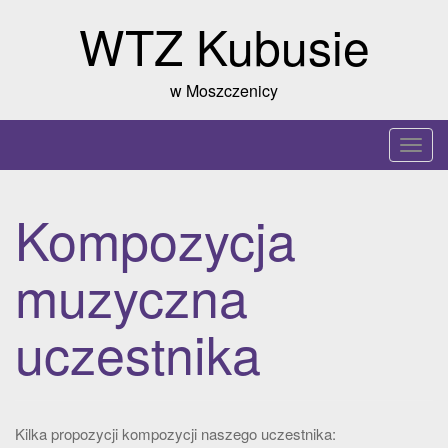
Skip
WTZ Kubusie
to
content
w Moszczenicy
T
o
g
Kompozycja
g
l
muzyczna
e
n
a
uczestnika
v
i
g
a
Kilka propozycji kompozycji naszego uczestnika: