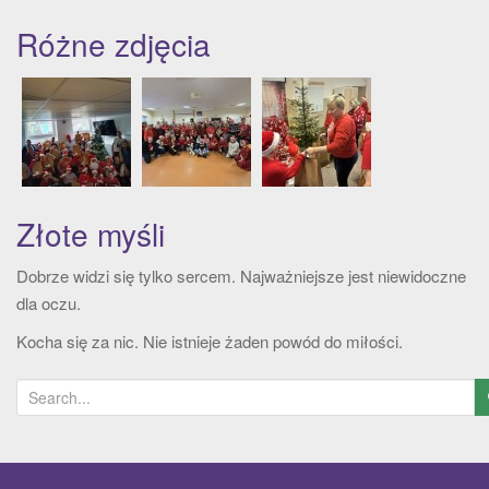
Różne zdjęcia
Złote myśli
Dobrze widzi się tylko sercem. Najważniejsze jest niewidoczne
dla oczu.
Kocha się za nic. Nie istnieje żaden powód do miłości.
S
e
a
r