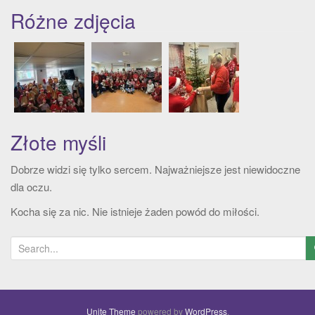
Różne zdjęcia
Złote myśli
Dobrze widzi się tylko sercem. Najważniejsze jest niewidoczne
dla oczu.
Kocha się za nic. Nie istnieje żaden powód do miłości.
S
e
a
r
Unite Theme
powered by
WordPress
.
c