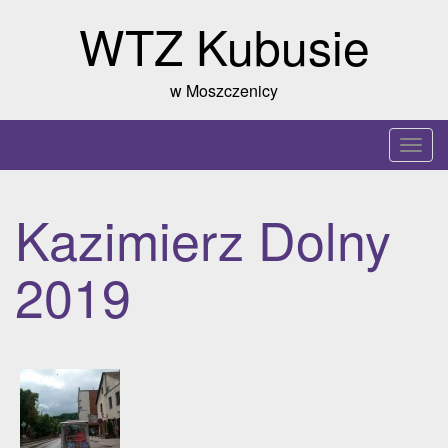
Skip
WTZ Kubusie
to
content
w Moszczenicy
T
o
g
Kazimierz Dolny
g
l
2019
e
n
a
v
i
g
a