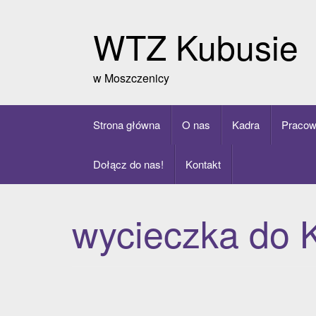
Skip
to
WTZ Kubusie
content
w Moszczenicy
Strona główna
O nas
Kadra
Pracow
Dołącz do nas!
Kontakt
wycieczka do 