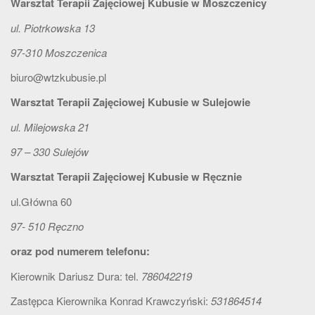
t
Warsztat Terapii Zajęciowej Kubusie w Moszczenicy
i
ul. Piotrkowska 13
o
97-310 Moszczenica
n
biuro@wtzkubusie.pl
Warsztat Terapii Zajęciowej Kubusie w Sulejowie
ul. Milejowska 21
97 – 330 Sulejów
Warsztat Terapii Zajęciowej Kubusie w Ręcznie
ul.Główna 60
97- 510 Ręczno
oraz pod numerem telefonu:
Kierownik Dariusz Dura: tel.
786042219
Zastępca Kierownika Konrad Krawczyński:
531864514