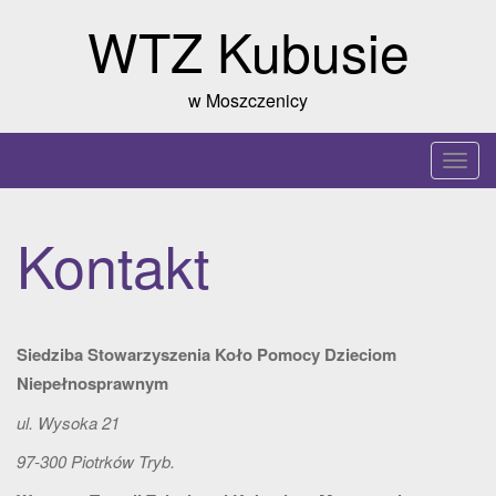
Skip
WTZ Kubusie
to
content
w Moszczenicy
T
o
g
Kontakt
g
l
e
n
Siedziba Stowarzyszenia Koło Pomocy Dzieciom
a
Niepełnosprawnym
v
i
ul. Wysoka 21
g
97-300 Piotrków Tryb.
a