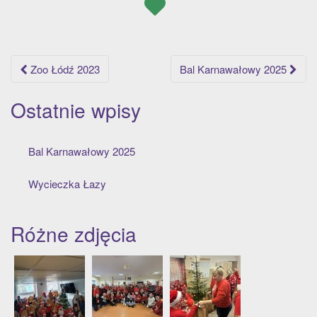
t
i
o
n
Post
Zoo Łódź 2023
Bal Karnawałowy 2025
navigation
Ostatnie wpisy
Bal Karnawałowy 2025
Wycieczka Łazy
Różne zdjęcia