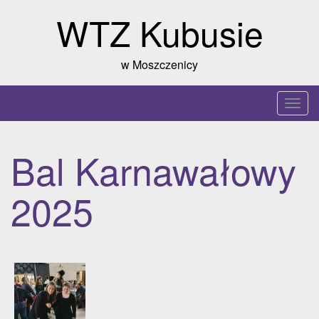
Skip
WTZ Kubusie
to
content
w Moszczenicy
T
o
g
Bal Karnawałowy
g
l
2025
e
n
a
v
i
g
a