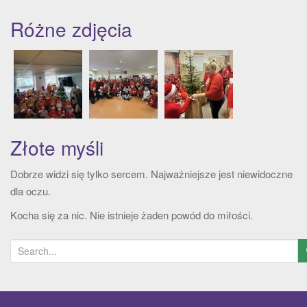
Różne zdjęcia
Złote myśli
Dobrze widzi się tylko sercem. Najważniejsze jest niewidoczne
dla oczu.
Kocha się za nic. Nie istnieje żaden powód do miłości.
S
e
a
r