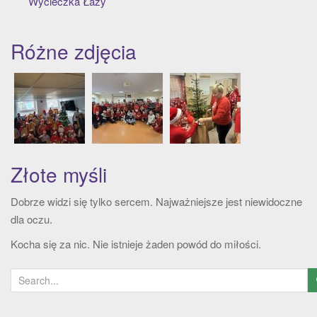
Wycieczka Łazy
t
i
o
Różne zdjęcia
n
Złote myśli
Dobrze widzi się tylko sercem. Najważniejsze jest niewidoczne
dla oczu.
Kocha się za nic. Nie istnieje żaden powód do miłości.
S
e
a