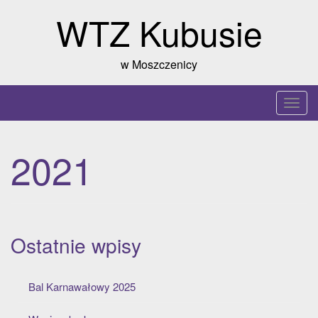
Skip
WTZ Kubusie
to
content
w Moszczenicy
T
o
g
2021
g
l
e
n
a
Ostatnie wpisy
v
i
g
Bal Karnawałowy 2025
a