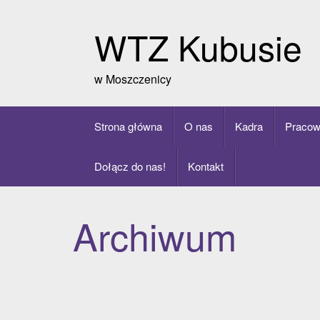
Skip
to
WTZ Kubusie
content
w Moszczenicy
Strona główna
O nas
Kadra
Pracow
Dołącz do nas!
Kontakt
Archiwum