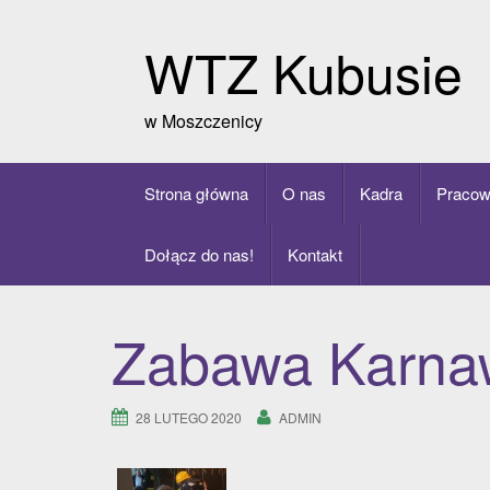
Skip
to
WTZ Kubusie
content
w Moszczenicy
Strona główna
O nas
Kadra
Pracow
Dołącz do nas!
Kontakt
Zabawa Karna
28 LUTEGO 2020
ADMIN