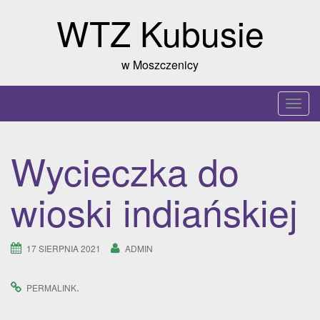
Skip
WTZ Kubusie
to
content
w Moszczenicy
T
o
g
Wycieczka do
g
l
wioski indiańskiej
e
n
a
17 SIERPNIA 2021
ADMIN
v
i
g
.
PERMALINK
a