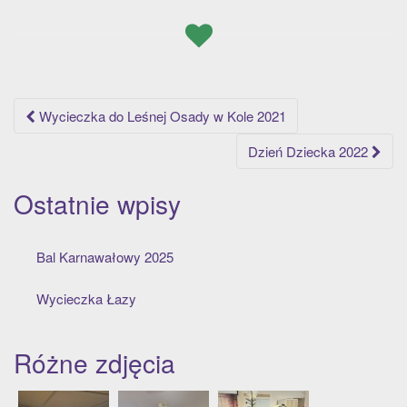
t
i
o
n
Post
Wycieczka do Leśnej Osady w Kole 2021
navigation
Dzień Dziecka 2022
Ostatnie wpisy
Bal Karnawałowy 2025
Wycieczka Łazy
Różne zdjęcia