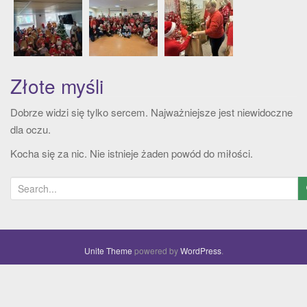
Złote myśli
Dobrze widzi się tylko sercem. Najważniejsze jest niewidoczne
dla oczu.
Kocha się za nic. Nie istnieje żaden powód do miłości.
S
e
a
r
Unite Theme
powered by
WordPress
.
c
h
f
o